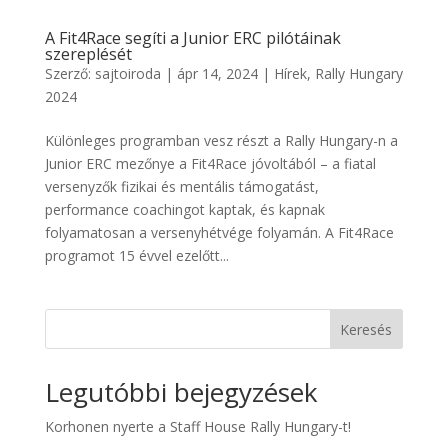
A Fit4Race segíti a Junior ERC pilótáinak
szereplését
Szerző:
sajtoiroda
|
ápr 14, 2024
|
Hírek
,
Rally Hungary
2024
Különleges programban vesz részt a Rally Hungary-n a
Junior ERC mezőnye a Fit4Race jóvoltából – a fiatal
versenyzők fizikai és mentális támogatást,
performance coachingot kaptak, és kapnak
folyamatosan a versenyhétvége folyamán. A Fit4Race
programot 15 évvel ezelőtt...
Keresés
Legutóbbi bejegyzések
Korhonen nyerte a Staff House Rally Hungary-t!