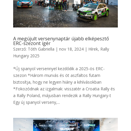
A megújult versenynaptár újabb elképesztő
ERC-szezont ígér
Szerző:
Tóth Gabriella
|
nov 18, 2024
|
Hírek
,
Rally
Hungary 2025
*Új spanyol versennyel kezdődik a 2025-ös ERC-
szezon *Három murvás és öt aszfaltos futam
biztosítja, hogy ne legyen hiány a kihívásokban
*Fokozódnak az izgalmak: visszatér a Croatia Rally és
a Rally Poland, májusban rendezik a Rally Hungary-t
Egy új spanyol verseny,...