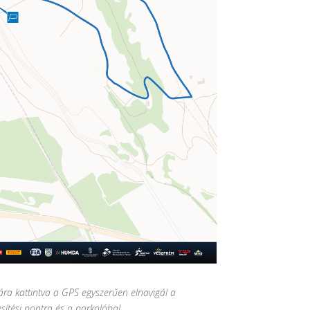
tára kattintva a GPS egyszerűen elnavigál a
esítési pontra és a parkolóba!