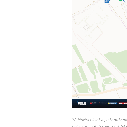
*A térképet letöltve, a koordiná
kiválasztott nézői vagy jegyérték