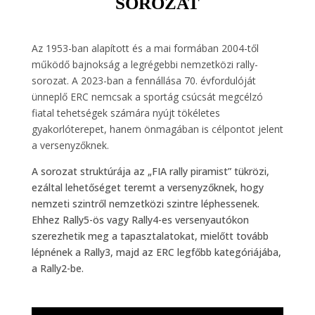
SOROZAT
Az 1953-ban alapított és a mai formában 2004-től
működő bajnokság a legrégebbi nemzetközi rally-
sorozat. A 2023-ban a fennállása 70. évfordulóját
ünneplő ERC nemcsak a sportág csúcsát megcélzó
fiatal tehetségek számára nyújt tökéletes
gyakorlóterepet, hanem önmagában is célpontot jelent
a versenyzőknek.
A sorozat struktúrája az „FIA rally piramist” tükrözi,
ezáltal lehetőséget teremt a versenyzőknek, hogy
nemzeti szintről nemzetközi szintre léphessenek.
Ehhez Rally5-ös vagy Rally4-es versenyautókon
szerezhetik meg a tapasztalatokat, mielőtt tovább
lépnének a Rally3, majd az ERC legfőbb kategóriájába,
a Rally2-be.