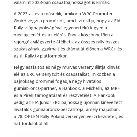
valamint 2023-ban csapatbajnokságot is kiírnak.
A 2023-as év a második, amikor a WRC Promoter
GmbH végzi a promóciót, ami biztosítja, hogy az FIA
Rally-világbajnokságéval egyenértékű legyen a
médiajelenlét és az elérés. Ennek köszönhetően a
rajongók világszerte átélhetik az összes rally összes
szakaszának izgalmait és drámáját élőben a
WRC+
és
az új
Rally.tv
platformokon.
Négy aszfaltos és négy murvás verseny állítja kihívás
elé az ERC versenyzőit és csapataikat, miközben a
bajnokság örömmel fogadja négy hivatalos
gumiabroncs-partner, a Hankook, a Michelin, az MRF
és a Pirelli támogatását és részvételét. A Hankook
pedig az FIA Junior ERC bajnokság újonnan kinevezett
hivatalos gumiabroncs-beszállítója, amely májusban,
a 78. ORLEN Rally Poland versenyen veszi kezdetét, és
hat fordulóból áll.