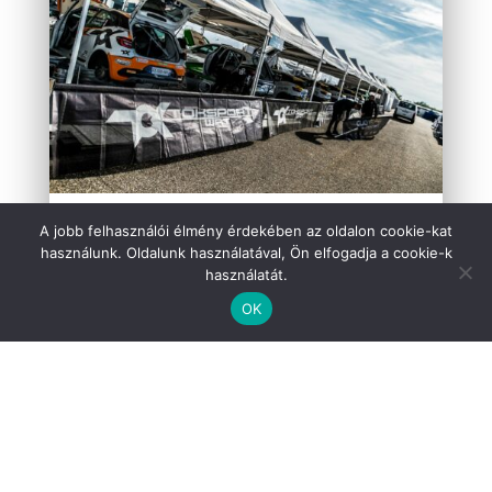
A jobb felhasználói élmény érdekében az oldalon cookie-kat
Kategóriák
használunk. Oldalunk használatával, Ön elfogadja a cookie-k
használatát.
OK