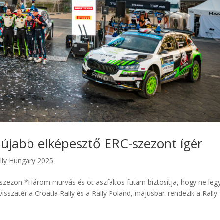
újabb elképesztő ERC-szezont ígér
lly Hungary 2025
szezon *Három murvás és öt aszfaltos futam biztosítja, hogy ne leg
sszatér a Croatia Rally és a Rally Poland, májusban rendezik a Rally