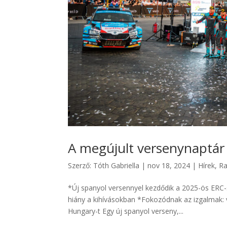
A megújult versenynaptár 
Szerző:
Tóth Gabriella
|
nov 18, 2024
|
Hírek
,
Ra
*Új spanyol versennyel kezdődik a 2025-ös ERC-
hiány a kihívásokban *Fokozódnak az izgalmak: vi
Hungary-t Egy új spanyol verseny,...