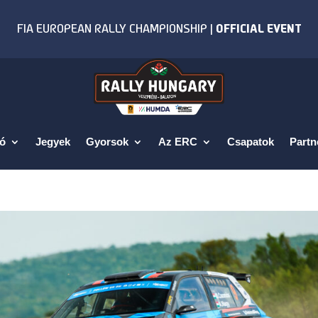
fó
Jegyek
Gyorsok
Az ERC
Csapatok
Partn