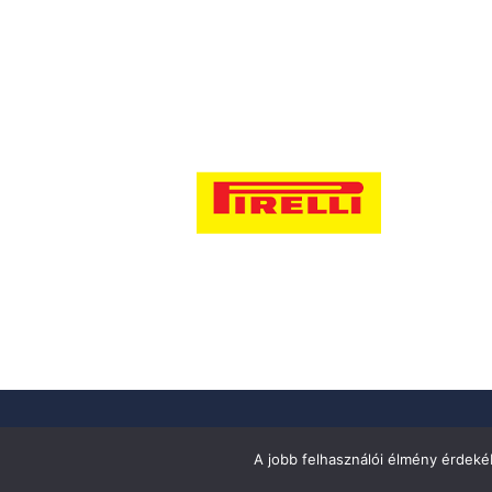
Csapatok
Sajtó
Fenntarthatóság
Adatvédelem
K
A jobb felhasználói élmény érdekéb