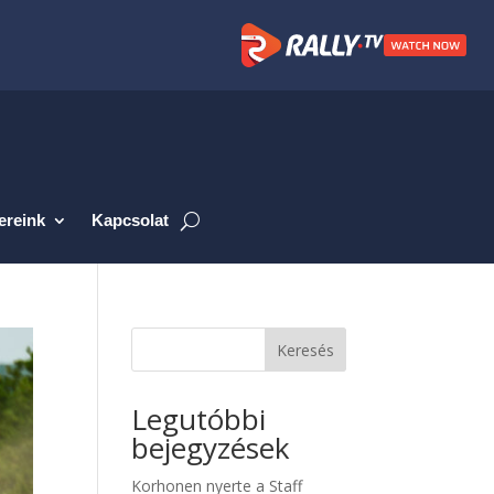
ereink
Kapcsolat
Keresés
Legutóbbi
bejegyzések
Korhonen nyerte a Staff