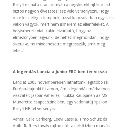
Rally4-es autó után, murván a négykerékhajtás miatt
biztos nagyon élvezetes lesz vele versenyezni. Hogy
mire lesz elég a tempónk, azzal kapcsolatban egy kicsit
vakon vagyok, mert nem ismerem az ellenfeleket. A
helyismeret miatt talán elvárható, hogy az
élmezőnyben legyünk, de nehéz megmondani, hogy
sikerül-e, mi mindenesetre megtesszük, amit meg
lehet.”
A legendás Lancia a Junior ERC-ben tér vissza
Lanciát 2003 novemberében láthattunk legutóbb rali
Európa-bajnoki futamon, ám a legendás márka most
visszatér: Jaspar Vaher és Tuukka Kauppinen az MS
Munaretto csapat színeiben, egy vadonatúj Ypsilon
Rally4 HF-fel versenyez.
Vaher, Calle Carlberg, Leevi Lassila, Timo Schulz és
Aoife Raftery tavaly rajthoz állt az első ízben murvás