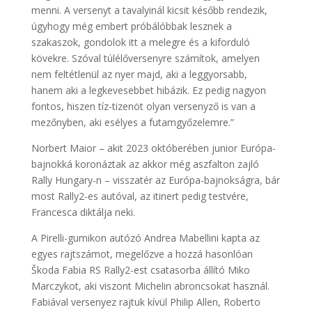
menni. A versenyt a tavalyinál kicsit később rendezik,
úgyhogy még embert próbálóbbak lesznek a
szakaszok, gondolok itt a melegre és a kiforduló
kövekre. Szóval túlélőversenyre számítok, amelyen
nem feltétlenül az nyer majd, aki a leggyorsabb,
hanem aki a legkevesebbet hibázik. Ez pedig nagyon
fontos, hiszen tíz-tizenöt olyan versenyző is van a
mezőnyben, aki esélyes a futamgyőzelemre.”
Norbert Maior – akit 2023 októberében junior Európa-
bajnokká koronáztak az akkor még aszfalton zajló
Rally Hungary-n – visszatér az Európa-bajnokságra, bár
most Rally2-es autóval, az itinert pedig testvére,
Francesca diktálja neki.
A Pirelli-gumikon autózó Andrea Mabellini kapta az
egyes rajtszámot, megelőzve a hozzá hasonlóan
Škoda Fabia RS Rally2-est csatasorba állító Miko
Marczykot, aki viszont Michelin abroncsokat használ.
Fabiával versenyez rajtuk kívül Philip Allen, Roberto