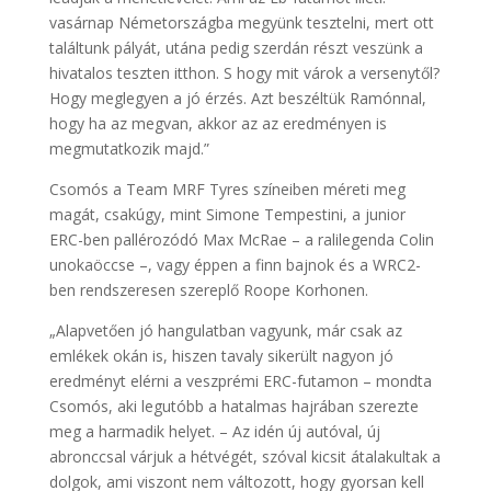
vasárnap Németországba megyünk tesztelni, mert ott
találtunk pályát, utána pedig szerdán részt veszünk a
hivatalos teszten itthon. S hogy mit várok a versenytől?
Hogy meglegyen a jó érzés. Azt beszéltük Ramónnal,
hogy ha az megvan, akkor az az eredményen is
megmutatkozik majd.”
Csomós a Team MRF Tyres színeiben méreti meg
magát, csakúgy, mint Simone Tempestini, a junior
ERC-ben pallérozódó Max McRae – a ralilegenda Colin
unokaöccse –, vagy éppen a finn bajnok és a WRC2-
ben rendszeresen szereplő Roope Korhonen.
„Alapvetően jó hangulatban vagyunk, már csak az
emlékek okán is, hiszen tavaly sikerült nagyon jó
eredményt elérni a veszprémi ERC-futamon – mondta
Csomós, aki legutóbb a hatalmas hajrában szerezte
meg a harmadik helyet. – Az idén új autóval, új
abronccsal várjuk a hétvégét, szóval kicsit átalakultak a
dolgok, ami viszont nem változott, hogy gyorsan kell