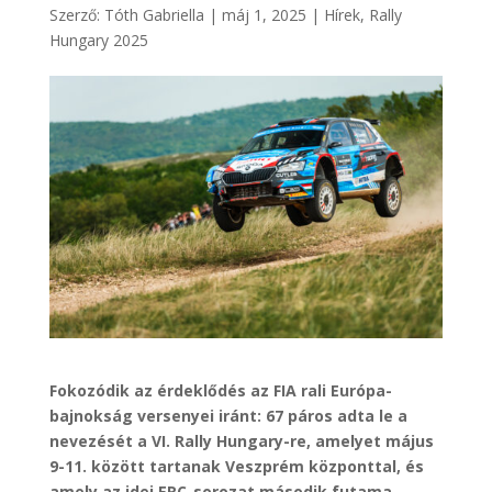
Szerző:
Tóth Gabriella
|
máj 1, 2025
|
Hírek
,
Rally
Hungary 2025
Fokozódik az érdeklődés az FIA rali Európa-
bajnokság versenyei iránt: 67 páros adta le a
nevezését a VI. Rally Hungary-re, amelyet május
9-11. között tartanak Veszprém központtal, és
amely az idei ERC-sorozat második futama.