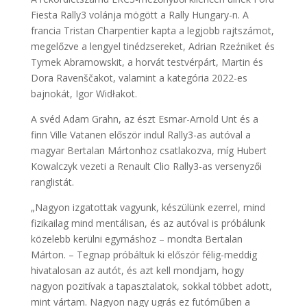
Fiesta Rally3 volánja mögött a Rally Hungary-n. A
francia Tristan Charpentier kapta a legjobb rajtszámot,
megelőzve a lengyel tinédzsereket, Adrian Rzeźniket és
Tymek Abramowskit, a horvát testvérpárt, Martin és
Dora Ravenščakot, valamint a kategória 2022-es
bajnokát, Igor Widłakot.
A svéd Adam Grahn, az észt Esmar-Arnold Unt és a
finn Ville Vatanen először indul Rally3-as autóval a
magyar Bertalan Mártonhoz csatlakozva, míg Hubert
Kowalczyk vezeti a Renault Clio Rally3-as versenyzői
ranglistát.
„Nagyon izgatottak vagyunk, készülünk ezerrel, mind
fizikailag mind mentálisan, és az autóval is próbálunk
közelebb kerülni egymáshoz – mondta Bertalan
Márton. – Tegnap próbáltuk ki először félig-meddig
hivatalosan az autót, és azt kell mondjam, hogy
nagyon pozitívak a tapasztalatok, sokkal többet adott,
mint vártam. Nagyon nagy ugrás ez futóműben a