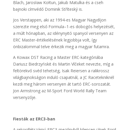
Blach, Jarosław Kołtun, Jakub Matulka és a cseh
bajnoki címvédő Dominik Stříteský is.
Jos Verstappen, aki az 1994-es Magyar Nagydíjon
szerezte meg első Formula–1-es dobogós helyezését,
a múlt hónapban, az idénynyitó spanyol versenyen az
ERC Master-értékelésének legjobbja volt, így
önbizalommal telve érkezik meg a magyar futamra.
A Kowax DST Racing a Master ERC-kategóriába
Dariusz Biedrzyńskit és Martin Vlčeket nevezte, míg a
feltörekvő svéd tehetség, Isak Reiersen a ralikrossz
világbajnokságon induló csapatnál, a JC Racetekniknél
kezdi meg három versenyen át tartó ERC-sorozatát.
Jon Armstrong az M-Sport Ford World Rally Team
versenyzője.
Fiesták az ERC3-ban
A rekordlétszámú ERC3-mezőnyből kilencen ülnek Ford