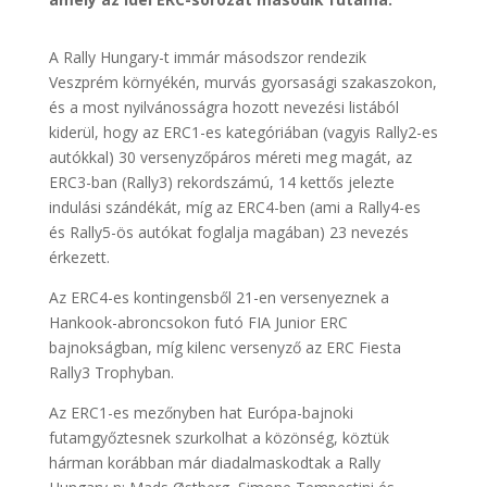
A Rally Hungary-t immár másodszor rendezik
Veszprém környékén, murvás gyorsasági szakaszokon,
és a most nyilvánosságra hozott nevezési listából
kiderül, hogy az ERC1-es kategóriában (vagyis Rally2-es
autókkal) 30 versenyzőpáros méreti meg magát, az
ERC3-ban (Rally3) rekordszámú, 14 kettős jelezte
indulási szándékát, míg az ERC4-ben (ami a Rally4-es
és Rally5-ös autókat foglalja magában) 23 nevezés
érkezett.
Az ERC4-es kontingensből 21-en versenyeznek a
Hankook-abroncsokon futó FIA Junior ERC
bajnokságban, míg kilenc versenyző az ERC Fiesta
Rally3 Trophyban.
Az ERC1-es mezőnyben hat Európa-bajnoki
futamgyőztesnek szurkolhat a közönség, köztük
hárman korábban már diadalmaskodtak a Rally