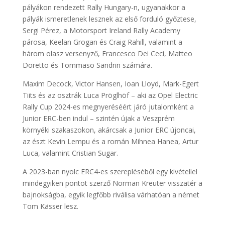
pályákon rendezett Rally Hungary-n, ugyanakkor a
pályák ismeretlenek lesznek az első forduló győztese,
Sergi Pérez, a Motorsport Ireland Rally Academy
párosa, Keelan Grogan és Craig Rahill, valamint a
három olasz versenyző, Francesco Dei Ceci, Matteo
Doretto és Tommaso Sandrin számára.
Maxim Decock, Victor Hansen, Ioan Lloyd, Mark-Egert
Tiits és az osztrák Luca Pröglhöf – aki az Opel Electric
Rally Cup 2024-es megnyeréséért járó jutalomként a
Junior ERC-ben indul – szintén újak a Veszprém
környéki szakaszokon, akárcsak a Junior ERC újoncai,
az észt Kevin Lempu és a román Mihnea Hanea, Artur
Luca, valamint Cristian Sugar.
A 2023-ban nyolc ERC4-es szerepléséből egy kivétellel
mindegyiken pontot szerző Norman Kreuter visszatér a
bajnokságba, egyik legfőbb riválisa várhatóan a német
Tom Kässer lesz.