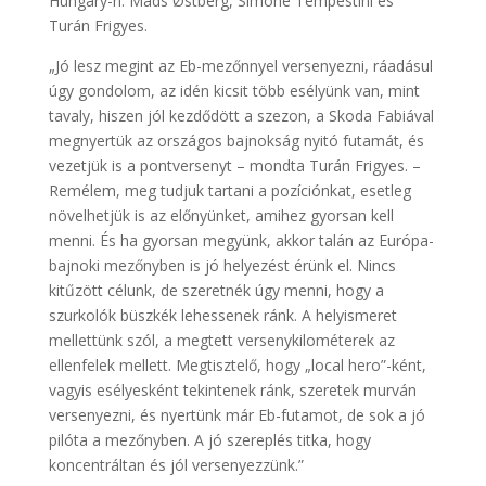
Hungary-n: Mads Østberg, Simone Tempestini és
Turán Frigyes.
„Jó lesz megint az Eb-mezőnnyel versenyezni, ráadásul
úgy gondolom, az idén kicsit több esélyünk van, mint
tavaly, hiszen jól kezdődött a szezon, a Skoda Fabiával
megnyertük az országos bajnokság nyitó futamát, és
vezetjük is a pontversenyt – mondta Turán Frigyes. –
Remélem, meg tudjuk tartani a pozíciónkat, esetleg
növelhetjük is az előnyünket, amihez gyorsan kell
menni. És ha gyorsan megyünk, akkor talán az Európa-
bajnoki mezőnyben is jó helyezést érünk el. Nincs
kitűzött célunk, de szeretnék úgy menni, hogy a
szurkolók büszkék lehessenek ránk. A helyismeret
mellettünk szól, a megtett versenykilométerek az
ellenfelek mellett. Megtisztelő, hogy „local hero”-ként,
vagyis esélyesként tekintenek ránk, szeretek murván
versenyezni, és nyertünk már Eb-futamot, de sok a jó
pilóta a mezőnyben. A jó szereplés titka, hogy
koncentráltan és jól versenyezzünk.”