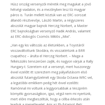
Húsz ország versenyzői méretik meg magukat a jövő
hétvégi viadalon, és a mezőnyben lesz tíz magyar
páros is. Turán mellett köztük van az ERC-sorozat
állandó résztvevője, László Martin, a négyszeres
abszolút magyar bajnok Herczig Norbert, a Master
ERC bajnokságban versenyző Hadik András, valamint
az ERC-dobogós Csomós Miklós „Mixi”.
„Van egy kis változás az életünkben, a Toyotáról
visszaváltottunk Skodára, és visszatértünk a BRR
csapathoz – árulta el Herczig Norbert. – Maga a
felkészülés tervszerűen zajlik, és nagyon várjuk a Rally
Hungary-t. Szeretem ezt a versenyt, mert huszonegy
évvel ezelőtt itt szereztem meg pályafutásom első
abszolút futamgyőzelmét egy Skoda Octavia WRC-vel,
a legutóbbi emlékem pedig hét évvel ezelőtti:
Ramónnal mi voltunk a leggyorsabbak a Veszprém
környéki gyorsaságikon, igaz, végül nem mi nyertünk,
mert előre megbeszéltük, hogy a célba érkezés után
leadjuk a menetlevelet. Ami az Eb-futamot illeti: