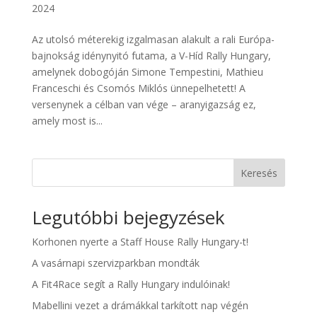
2024
Az utolsó méterekig izgalmasan alakult a rali Európa-
bajnokság idénynyitó futama, a V-Híd Rally Hungary,
amelynek dobogóján Simone Tempestini, Mathieu
Franceschi és Csomós Miklós ünnepelhetett! A
versenynek a célban van vége – aranyigazság ez,
amely most is...
Keresés
Legutóbbi bejegyzések
Korhonen nyerte a Staff House Rally Hungary-t!
A vasárnapi szervizparkban mondták
A Fit4Race segít a Rally Hungary indulóinak!
Mabellini vezet a drámákkal tarkított nap végén