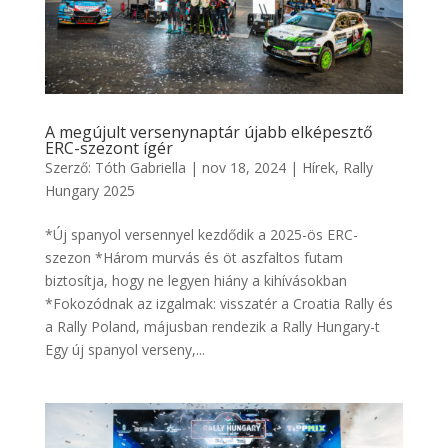
A megújult versenynaptár újabb elképesztő
ERC-szezont ígér
Szerző:
Tóth Gabriella
|
nov 18, 2024
|
Hírek
,
Rally
Hungary 2025
*Új spanyol versennyel kezdődik a 2025-ös ERC-
szezon *Három murvás és öt aszfaltos futam
biztosítja, hogy ne legyen hiány a kihívásokban
*Fokozódnak az izgalmak: visszatér a Croatia Rally és
a Rally Poland, májusban rendezik a Rally Hungary-t
Egy új spanyol verseny,...