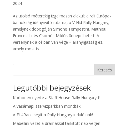
2024
Az utolsó méterekig izgalmasan alakult a rali Európa-
bajnokság idénynyitó futama, a V-Híd Rally Hungary,
amelynek dobogóján Simone Tempestini, Mathieu
Franceschi és Csomós Miklós ünnepelhetett! A
versenynek a célban van vége – aranyigazság ez,
amely most is...
Keresés
Legutóbbi bejegyzések
Korhonen nyerte a Staff House Rally Hungary-t!
A vasárnapi szervizparkban mondták
A Fit4Race segít a Rally Hungary indulóinak!
Mabellini vezet a drámákkal tarkított nap végén