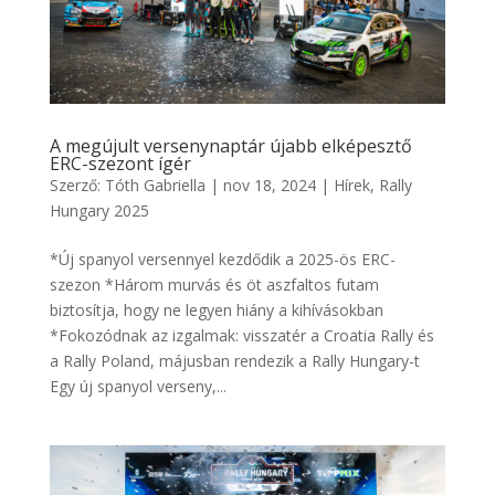
A megújult versenynaptár újabb elképesztő
ERC-szezont ígér
Szerző:
Tóth Gabriella
|
nov 18, 2024
|
Hírek
,
Rally
Hungary 2025
*Új spanyol versennyel kezdődik a 2025-ös ERC-
szezon *Három murvás és öt aszfaltos futam
biztosítja, hogy ne legyen hiány a kihívásokban
*Fokozódnak az izgalmak: visszatér a Croatia Rally és
a Rally Poland, májusban rendezik a Rally Hungary-t
Egy új spanyol verseny,...