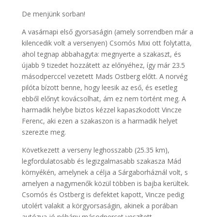
De menjünk sorban!
A vasárnapi első gyorsaságin (amely sorrendben már a
kilencedik volt a versenyen) Csomós Mixi ott folytatta,
ahol tegnap abbahagyta: megnyerte a szakaszt, és
újabb 9 tizedet hozzátett az előnyéhez, így már 23.5
másodperccel vezetett Mads Ostberg előtt. A norvég
pilóta bízott benne, hogy leesik az eső, és esetleg
ebből előnyt kovácsolhat, ám ez nem történt meg. A
harmadik helybe biztos kézzel kapaszkodott Vincze
Ferenc, aki ezen a szakaszon is a harmadik helyet
szerezte meg.
Következett a verseny leghosszabb (25.35 km),
legfordulatosabb és legizgalmasabb szakasza Mád
környékén, amelynek a célja a Sárgaborháznál volt, s
amelyen a nagymenők közül többen is bajba kerültek.
Csomós és Ostberg is defektet kapott, Vincze pedig
utolért valakit a körgyorsaságin, akinek a porában
autózva jó néhány másodpercet veszített.