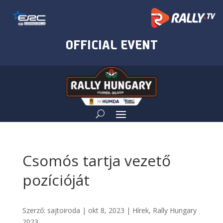
Csomós tartja vezető
pozícióját
Szerző:
sajtoiroda
|
okt 8, 2023
|
Hírek
,
Rally Hungary
2023