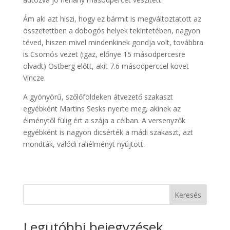
Ám aki azt hiszi, hogy ez bármit is megváltoztatott az
összetettben a dobogós helyek tekintetében, nagyon
téved, hiszen mivel mindenkinek gondja volt, továbbra
is Csomós vezet (igaz, előnye 15 másodpercesre
olvadt) Ostberg előtt, akit 7.6 másodperccel követ
Vincze.
A gyönyörű, szőlőföldeken átvezető szakaszt
egyébként Martins Sesks nyerte meg, akinek az
élménytől fülig ért a szája a célban. A versenyzők
egyébként is nagyon dicsérték a mádi szakaszt, azt
mondták, valódi raliélményt nyújtott.
Keresés
Legutóbbi bejegyzések