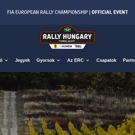
fó
Jegyek
Gyorsok
Az ERC
Csapatok
Partn