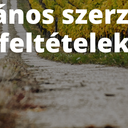
ános szer
feltétele