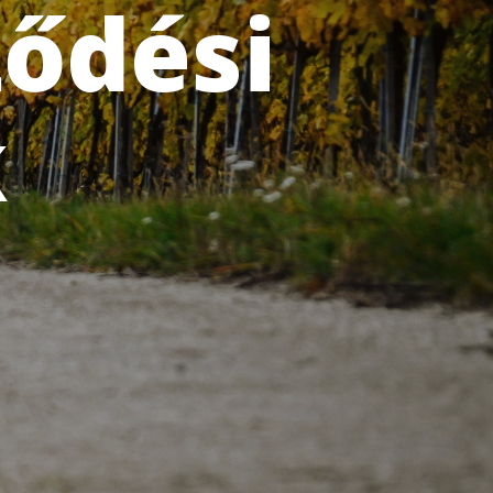
ződési
k