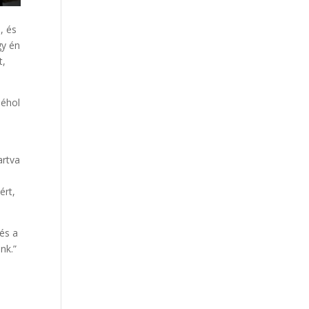
, és
gy én
t,
néhol
artva
ért,
és a
nk.”