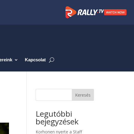
ereink
Kapcsolat
Keresés
Legutóbbi
bejegyzések
Korhonen nyerte a Staff