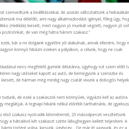
csit szenvedtünk a beállításokkal, de azután változtattunk a hidraulikán
esítenünk ma délelőtt, ami nagy alkalmazkodást igényel, főleg úgy, ho
ko (Heikkilä) kiesett, mert nagyon jó munkát végzett, nagyon jó vol
i a pozíciónkat, de van még hátra három szakasz.”
ek, bár a mi dolgaink egyelőre jól alakulnak, annak ellenére, hogy 
 Nagyon könnyű hibázni ezeken a pályákon, a célunk, hogy ne csak
áadásul nincs megfelelő gumink délutánra, úgyhogy ezt szem előtt t
téren nagy ütéseket kapott az autó, de bemegyünk a szervizbe és
 kiesett, de hárman még mindig nagy csatát vívunk a dobogós helyek
e tudunk, de ezek a szakaszok nem könnyűek, vigyázni kell az autóra 
y meglátjuk. A tegnapi hibánk nélkül előrébb tarthatnánk, de igyekszü
z első szakasz nyolcadik kilométernél, 25 másodpercet veszítettünk
gy a hátralévő két szakaszt szinte lábujjhegyen kellett teljesíteni. A
ha bármi történt volna, kiesünk, úgyhogy… De már itt vagyunk, és ez a