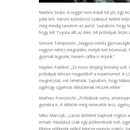
Martins Sesks: A reggel nem indult túl jól, egy ki
jobb lett. Három különböző szakaszt kellett telj
még mindig tanulom az autót. Sajnálom, hogy Mik
hogy két Toyota állt az élen. Mi próbáljuk őrizn
Simone Tempestini: „Nagyon nehéz gyorsaságik ez
nagyon nehéz megtalálni, melyik ívet kövessük.
gyorsak legyünk, hanem célba is érjünk.”
Hayden Paddon: „Ez most tényleg kemény volt. R
próbáljuk kihozni magunkból a maximumot. A Lő
megnézzük, mit tehetünk. Sajnálom, hogy Mikko
úgyhogy izgalmas délutánnak nézünk elébe.”
Mathieu Franceschi: „Próbálunk sietni, amennyir
gumikra is. A délután még nehezebb lesz, úgyhog
Miko Marczyk: „Lassú defektet kaptunk rögtön a
emiatt. Ráadásul csak egy pótkerekünk volt, úgyho
lőtérre pótkerék nélkül érkezni nagyon rizikós, 