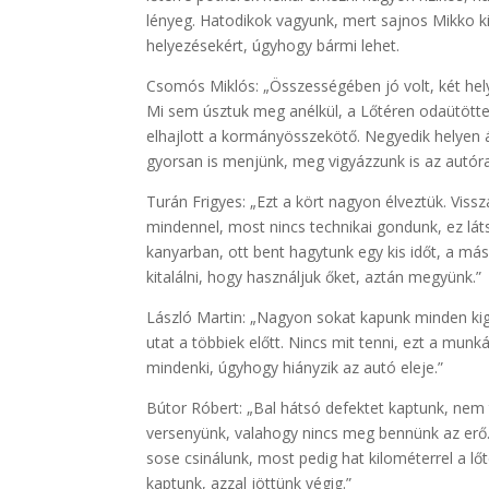
lényeg. Hatodikok vagyunk, mert sajnos Mikko ki
helyezésekért, úgyhogy bármi lehet.
Csomós Miklós: „Összességében jó volt, két helye
Mi sem úsztuk meg anélkül, a Lőtéren odaütötte
elhajlott a kormányösszekötő. Negyedik helyen á
gyorsan is menjünk, meg vigyázzunk is az autóra
Turán Frigyes: „Ezt a kört nagyon élveztük. Vis
mindennel, most nincs technikai gondunk, ez láts
kanyarban, ott bent hagytunk egy kis időt, a más
kitalálni, hogy használjuk őket, aztán megyünk.”
László Martin: „Nagyon sokat kapunk minden kig
utat a többiek előtt. Nincs mit tenni, ezt a munká
mindenki, úgyhogy hiányzik az autó eleje.”
Bútor Róbert: „Bal hátsó defektet kaptunk, nem
versenyünk, valahogy nincs meg bennünk az erő. 
sose csinálunk, most pedig hat kilométerrel a lő
kaptunk, azzal jöttünk végig.”