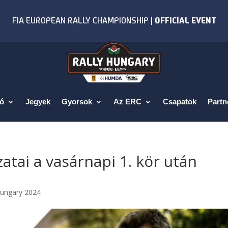
fó
Jegyek
Gyorsok
Az ERC
Csapatok
Partn
atai a vasárnapi 1. kör után
Hungary 2024