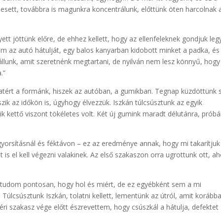
esett, továbbra is magunkra koncentrálunk, előttünk öten harcolnak 
tt jöttünk előre, de ehhez kellett, hogy az ellenfeleknek gondjuk leg
m az autó hátulját, egy balos kanyarban kidobott minket a padka, és
llunk, amit szeretnénk megtartani, de nyilván nem lesz könnyű, hogy
.”
szatért a formánk, hiszek az autóban, a gumikban. Tegnap küzdöttünk 
zik az időkön is, úgyhogy élvezzük. Iszkán túlcsúsztunk az egyik
ik kettő viszont tökéletes volt. Két új gumink maradt délutánra, próbá
yorsításnál és féktávon – ez az eredménye annak, hogy mi takarítjuk
t is el kell végezni valakinek. Az első szakaszon orra ugrottunk ott, ah
 tudom pontosan, hogy hol és miért, de ez egyébként sem a mi
Túlcsúsztunk Iszkán, tolatni kellett, lementünk az útról, amit korább
téri szakasz vége előtt észrevettem, hogy csúszkál a hátulja, defektet