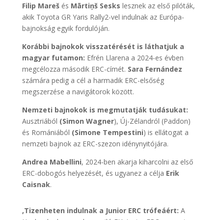
Filip Mareš
és
Mārtiņš Sesks
lesznek az első pilóták,
akik Toyota GR Yaris Rally2-vel indulnak az Európa-
bajnokság egyik fordulóján.
Korábbi bajnokok visszatérését is láthatjuk a
magyar futamon:
Efrén Llarena a 2024-es évben
megcélozza második ERC-címét.
Sara Fernández
számára pedig a cél a harmadik ERC-elsőség
megszerzése a navigátorok között.
Nemzeti bajnokok is megmutatják tudásukat:
Ausztriából
(Simon Wagner
), Új-Zélandról (Paddon)
és Romániából
(Simone Tempestini
) is ellátogat a
nemzeti bajnok az ERC-szezon idénynyitójára.
Andrea Mabellini
, 2024-ben akarja kiharcolni az első
ERC-dobogós helyezését, és ugyanez a célja
Erik
Caisnak
.
,Tizenheten indulnak a Junior ERC trófeáért:
A