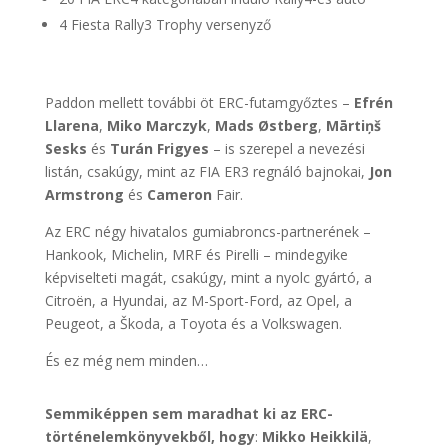
4 Fiesta Rally3 Trophy versenyző
Paddon mellett további öt ERC-futamgyőztes –
Efrén
Llarena
,
Miko Marczyk
,
Mads Østberg
,
Mārtiņš
Sesks
és
Turán Frigyes
– is szerepel a nevezési
listán, csakúgy, mint az FIA ER3 regnáló bajnokai,
Jon
Armstrong
és
Cameron
Fair.
Az ERC négy hivatalos gumiabroncs-partnerének –
Hankook, Michelin, MRF és Pirelli – mindegyike
képviselteti magát, csakúgy, mint a nyolc gyártó, a
Citroën, a Hyundai, az M-Sport-Ford, az Opel, a
Peugeot, a Škoda, a Toyota és a Volkswagen.
És ez még nem minden…
Semmiképpen sem maradhat ki az ERC-
történelemkönyvekből, hogy
:
Mikko Heikkilä
,