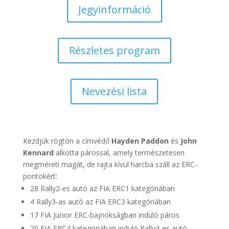
Jegyinformáció
Részletes program
Nevezési lista
Kezdjük rögtön a címvédő
Hayden Paddon
és
John
Kennard
alkotta párossal, amely természetesen
megméreti magát, de rajta kívül harcba száll az ERC-
pontokért:
28 Rally2-es autó az FIA ERC1 kategóriában
4 Rally3-as autó az FIA ERC3 kategóriában
17 FIA Junior ERC-bajnokságban induló páros
20 FIA ERC4 kategóriában induló Rally4-es autó