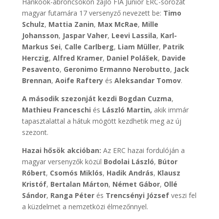
Hankook-abroncsokon zajló FIA Junior ERC-sorozat
magyar futamára 17 versenyző nevezett be:
Timo
Schulz
,
Mattia Zanin
,
Max McRae
,
Mille
Johansson
,
Jaspar Vaher
,
Leevi Lassila
,
Karl-
Markus Sei
,
Calle Carlberg
,
Liam Müller
,
Patrik
Herczig
,
Alfred Kramer
,
Daniel Polášek
,
Davide
Pesavento
,
Geronimo Ermanno Nerobutto
,
Jack
Brennan
,
Aoife Raftery
és
Aleksandar Tomov
.
A második szezonját kezdi Bogdan Cuzma
,
Mathieu Franceschi
és
László Martin,
akik immár
tapasztalattal a hátuk mögött kezdhetik meg az új
szezont.
Hazai hősök akcióban:
Az ERC hazai fordulóján a
magyar versenyzők közül
Bodolai László
,
Bútor
Róbert
,
Csomós Miklós
,
Hadik András
,
Klausz
Kristóf
,
Bertalan Márton
,
Német Gábor
,
Ollé
Sándor
,
Ranga Péter
és
Trencsényi József
veszi fel
a küzdelmet a nemzetközi élmezőnnyel.