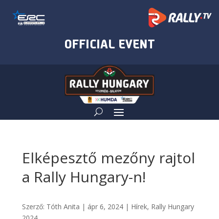
Elképesztő mezőny rajtol
a Rally Hungary-n!
Szerző:
Tóth Anita
|
ápr 6, 2024
|
Hírek
,
Rally Hungary
2024