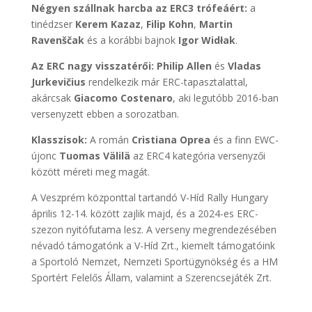
Négyen szállnak harcba az ERC3 trófeáért:
a
tinédzser
Kerem Kazaz
,
Filip Kohn
,
Martin
Ravenščak
és a korábbi bajnok
Igor Widłak
.
Az ERC nagy visszatérői:
Philip Allen
és
Vladas
Jurkevičius
rendelkezik már ERC-tapasztalattal,
akárcsak
Giacomo Costenaro
, aki legutóbb 2016-ban
versenyzett ebben a sorozatban.
Klasszisok:
A román
Cristiana Oprea
és a finn EWC-
újonc
Tuomas Välilä
az ERC4 kategória versenyzői
között méreti meg magát.
A Veszprém központtal tartandó V-Híd Rally Hungary
április 12-14. között zajlik majd, és a 2024-es ERC-
szezon nyitófutama lesz. A verseny megrendezésében
névadó támogatónk a V-Híd Zrt., kiemelt támogatóink
a Sportoló Nemzet, Nemzeti Sportügynökség és a HM
Sportért Felelős Állam, valamint a Szerencsejáték Zrt.