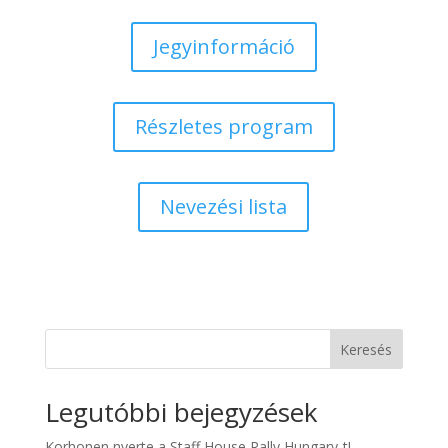
Jegyinformáció
Részletes program
Nevezési lista
Keresés
Legutóbbi bejegyzések
Korhonen nyerte a Staff House Rally Hungary-t!