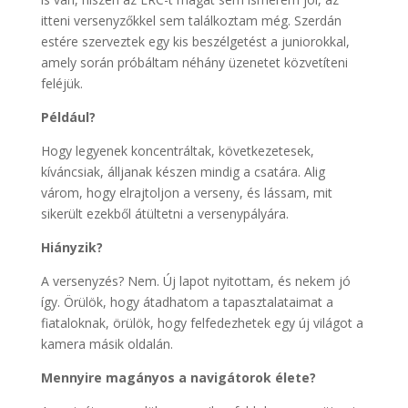
itteni versenyzőkkel sem találkoztam még. Szerdán
estére szerveztek egy kis beszélgetést a juniorokkal,
amely során próbáltam néhány üzenetet közvetíteni
feléjük.
Például?
Hogy legyenek koncentráltak, következetesek,
kíváncsiak, álljanak készen mindig a csatára. Alig
várom, hogy elrajtoljon a verseny, és lássam, mit
sikerült ezekből átültetni a versenypályára.
Hiányzik?
A versenyzés? Nem. Új lapot nyitottam, és nekem jó
így. Örülök, hogy átadhatom a tapasztalataimat a
fiataloknak, örülök, hogy felfedezhetek egy új világot a
kamera másik oldalán.
Mennyire magányos a navigátorok élete?