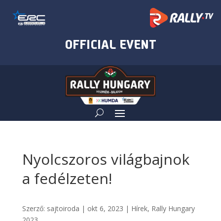
Nyolcszoros világbajnok
a fedélzeten!
Szerző:
sajtoiroda
|
okt 6, 2023
|
Hírek
,
Rally Hungary
2023