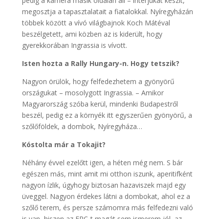
pedig a kamera másik oldalán áll – interjúkat készít,
megosztja a tapasztalatait a fiatalokkal. Nyíregyházán
többek között a vívó világbajnok Koch Mátéval
beszélgetett, ami közben az is kiderült, hogy
gyerekkorában Ingrassia is vívott.
Isten hozta a Rally Hungary-n. Hogy tetszik?
Nagyon örülök, hogy felfedezhetem a gyönyörű
országukat – mosolygott Ingrassia. – Amikor
Magyarország szóba kerül, mindenki Budapestről
beszél, pedig ez a környék itt egyszerűen gyönyörű, a
szőlőföldek, a dombok, Nyíregyháza…
Kóstolta már a Tokajit?
Néhány évvel ezelőtt igen, a héten még nem. S bár
egészen más, mint amit mi otthon iszunk, aperitifként
nagyon ízlik, úgyhogy biztosan hazaviszek majd egy
üveggel. Nagyon érdekes látni a dombokat, ahol ez a
szőlő terem, és persze számomra más felfedezni való
is van, hiszen az ERC-t magát sem ismerem jól, az