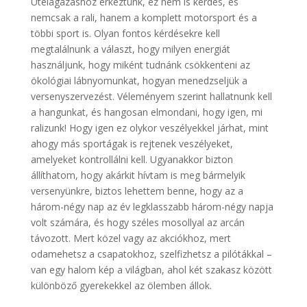
Útelágazáshoz érkeztünk, ez nem is kérdés, és
nemcsak a rali, hanem a komplett motorsport és a
többi sport is. Olyan fontos kérdésekre kell
megtalálnunk a választ, hogy milyen energiát
használjunk, hogy miként tudnánk csökkenteni az
ökológiai lábnyomunkat, hogyan menedzseljük a
versenyszervezést. Véleményem szerint hallatnunk kell
a hangunkat, és hangosan elmondani, hogy igen, mi
ralizunk! Hogy igen ez olykor veszélyekkel járhat, mint
ahogy más sportágak is rejtenek veszélyeket,
amelyeket kontrollálni kell. Ugyanakkor bizton
állíthatom, hogy akárkit hívtam is meg bármelyik
versenyünkre, biztos lehettem benne, hogy az a
három-négy nap az év legklasszabb három-négy napja
volt számára, és hogy széles mosollyal az arcán
távozott. Mert közel vagy az akciókhoz, mert
odamehetsz a csapatokhoz, szelfizhetsz a pilótákkal –
van egy halom kép a világban, ahol két szakasz között
különböző gyerekekkel az ölemben állok.