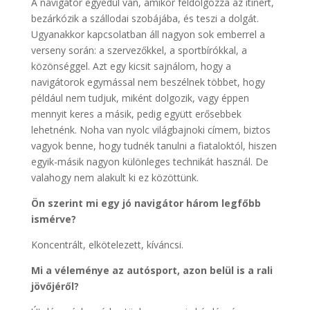
A navigátor egyedül van, amikor feldolgozza az itinert,
bezárkózik a szállodai szobájába, és teszi a dolgát.
Ugyanakkor kapcsolatban áll nagyon sok emberrel a
verseny során: a szervezőkkel, a sportbírókkal, a
közönséggel. Azt egy kicsit sajnálom, hogy a
navigátorok egymással nem beszélnek többet, hogy
például nem tudjuk, miként dolgozik, vagy éppen
mennyit keres a másik, pedig együtt erősebbek
lehetnénk. Noha van nyolc világbajnoki címem, biztos
vagyok benne, hogy tudnék tanulni a fiataloktól, hiszen
egyik-másik nagyon különleges technikát használ. De
valahogy nem alakult ki ez közöttünk.
Ön szerint mi egy jó navigátor három legfőbb
ismérve?
Koncentrált, elkötelezett, kíváncsi.
Mi a véleménye az autósport, azon belül is a rali
jövőjéről?