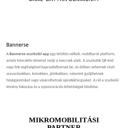
Bannerse
A
Bannerse szurkolói app
egy letöltés nélküli, mobilbarát platform,
amely interaktív élményt nyújt a meccsek alatt. A szurkolók QR-kód
vagy link segítségével kapcsolódhatnak be, és élőben vehetnek részt
szavazásokban, kvízekben, játékokban, valamint gyűjthetnek
hűségpontokat vagy vásárolhatnak ajándéktárgyakat. A cél a szurkolói
élmény fokozása és a szponzorációs lehetőségek bővítése.
MIKROMOBILITÁSI
PARTNER