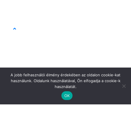
A jobb felhasználói élmény érdekében az oldalon cookie-kat
használunk. Oldalunk használatával, Ön elfogadja a cookie-k
használatát.
Ajánlott teszt
OK
Ajánlott teszt