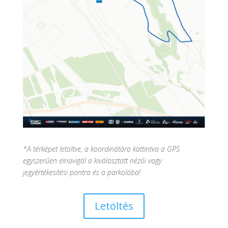
*A térképet letöltve, a koordinátára kattintva a GPS
egyszerűen elnavigál a kiválasztott nézői vagy
jegyértékesítési pontra és a parkolóba!
Letöltés