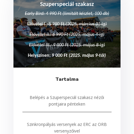
Szuperspeciál szakasz
Early Bird: 4 990 Ft (limitált készlet, 100 db)
Elővétel I.: 5 990 Ft
(2025. március 31-ig)
Elővétel II.: 6 990 Ft (2025. május 4-ig)
Elővétel III.: 9 000 Ft (2025. május 8-ig)
Helyszínen: 9 000 Ft
(2025. május 9-től)
Tartalma
Belépés a Szuperspeciál szakasz nézői
pontjaira pénteken
Szinkronpályás versenyek az ERC az ORB
versenyzőivel