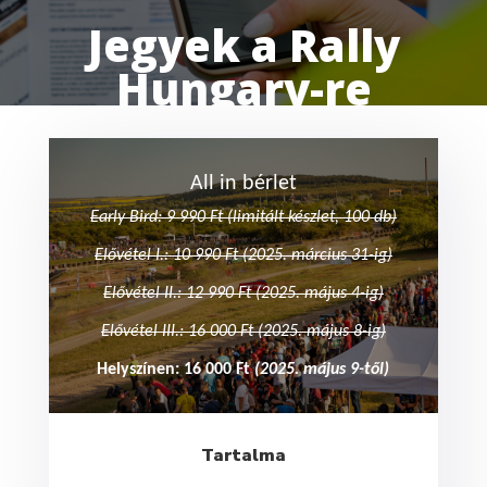
Jegyek a Rally
Hungary-re
All in bérlet
Early Bird: 9 990 Ft
(limitált készlet, 100 db)
Elővétel I.: 10 990 Ft (2025. március 31-ig)
Elővétel II.: 12 990 Ft (2025. május 4-ig)
Elővétel III.: 16 000 Ft (2025. május 8-ig)
Helyszínen: 16 000 Ft
(2025. május 9-től)
Tartalma