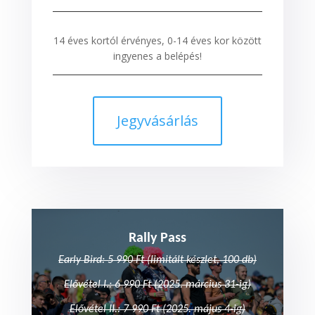
14 éves kortól érvényes, 0-14 éves kor között
ingyenes a belépés!
Jegyvásárlás
Rally Pass
Early Bird: 5 990 Ft
(limitált készlet, 100 db)
Elővétel I.: 6 990 Ft (2025. március 31-ig)
Elővétel II.: 7 990 Ft (2025. május 4-ig)