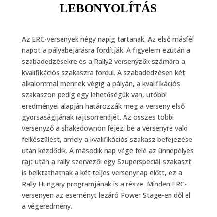
LEBONYOLÍTÁS
Az ERC-versenyek négy napig tartanak. Az első másfél
napot a pályabejárásra fordítják. A figyelem ezután a
szabadedzésekre és a Rally2 versenyzők számára a
kvalifikációs szakaszra fordul. A szabadedzésen két
alkalommal mennek végig a pályán, a kvalifikációs
szakaszon pedig egy lehetőségük van, utóbbi
eredményei alapján határozzák meg a verseny első
gyorsaságijának rajtsorrendjét. Az összes többi
versenyző a shakedownon fejezi be a versenyre való
felkészülést, amely a kvalifikációs szakasz befejezése
után kezdődik. A második nap vége felé az ünnepélyes
rajt után a rally szervezői egy Szuperspeciál-szakaszt
is beiktathatnak a két teljes versenynap előtt, ez a
Rally Hungary programjának is a része. Minden ERC-
versenyen az eseményt lezáró Power Stage-en dől el
a végeredmény.