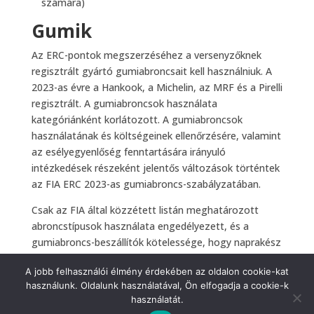
számára)
Gumik
Az ERC-pontok megszerzéséhez a versenyzőknek
regisztrált gyártó gumiabroncsait kell használniuk. A
2023-as évre a Hankook, a Michelin, az MRF és a Pirelli
regisztrált. A gumiabroncsok használata
kategóriánként korlátozott. A gumiabroncsok
használatának és költségeinek ellenőrzésére, valamint
az esélyegyenlőség fenntartására irányuló
intézkedések részeként jelentős változások történtek
az FIA ERC 2023-as gumiabroncs-szabályzatában.
Csak az FIA által közzétett listán meghatározott
abroncstípusok használata engedélyezett, és a
gumiabroncs-beszállítók kötelessége, hogy naprakész
listát vezessenek a vonalkódokról és a megfelelő
A jobb felhasználói élmény érdekében az oldalon cookie-kat
abroncstípusokról, beleértve a keveréket is. Ezt a listát
használunk. Oldalunk használatával, Ön elfogadja a cookie-k
minden egyes versenyen a gépátvétel befejezése
használatát.
előtt az FIA technikai küldöttjének kell átadni.