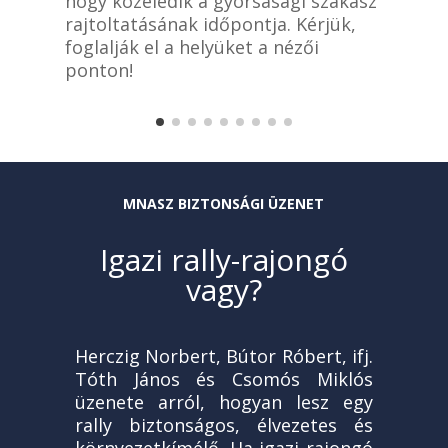
hogy közeledik a gyorsasági szakasz
f
rajtoltatásának időpontja. Kérjük,
s
foglalják el a helyüket a nézői
h
ponton!
MNASZ BIZTONSÁGI ÜZENET
Igazi rally-rajongó
vagy?
Herczig Norbert, Bútor Róbert, ifj.
Tóth János és Csomós Miklós
üzenete arról, hogyan lesz egy
rally biztonságos, élvezetes és