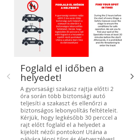
Foglald el időben a
helyedet!
A gyorsasági szakasz rajtja előtti 2
K
óra során több biztonsági autó
k
teljesíti a szakaszt és ellenőrzi a
v
biztonságos lebonyolítás feltételeit.
s
Kérjük, hogy legkésőbb 30 perccel a
k
rajt előtt foglald el a helyedet a
k
kijelölt nézői pontokon! Utána a
v
pályára lépni tilos és életveszélyes!
é