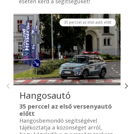
esetén kérd a segítségüket!
35 perccel az első autó előtt
Hangosautó
35 perccel az első versenyautó
előtt
e
Hangosbemondó segítségével
A
tájékoztatja a közönséget arról,
g