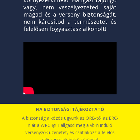
környezetkímélő. Ha igazi rajongó
vagy, nem veszélyezteted saját
magad és a verseny biztonságát,
nem károsítod a természetet és
felelősen fogyasztasz alkoholt!
FIA BIZTONSÁGI TÁJÉKOZTATÓ
A biztonság a közös ügyünk az ORB-től az ERC-
n át a WRC-ig! Hallgasd meg a vb-n induló
versenyzők üzenetét, és csatlakozz a felelős
raliszurkolók belső köréhez!